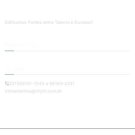
Edificamos Pontes entre Talento e Sucesso!
Páginas Utéis
Contato
551598161-1543 e 98160-2331
treinamentos@cityrh.com.br